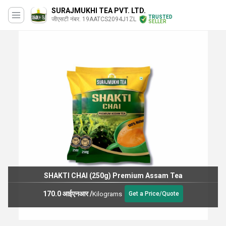
SURAJMUKHI TEA PVT. LTD.
TRUSTED
जीएसटी नंबर. 19AATCS2094J1ZL
SELLER
Assam Tea
Chandni Chai (250g) Premium 
170.0 आईएनआर
/
Kilograms
rice/Quote
Get a P