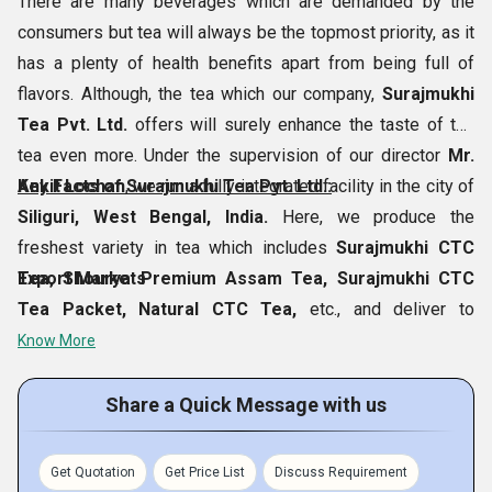
There are many beverages which are demanded by the
consumers but tea will always be the topmost priority, as it
has a plenty of health benefits apart from being full of
flavors. Although, the tea which our company,
Surajmukhi
Tea Pvt. Ltd.
offers will surely enhance the taste of the
tea even more. Under the supervision of our director
Mr.
Ankit Lochan
Key Facts of Surajmukhi Tea Pvt. Ltd.:
, we run a fully integrated facility in the city of
Siliguri, West Bengal, India.
Here, we produce the
freshest variety in tea which includes
Surajmukhi CTC
Tea, Shourya Premium Assam Tea, Surajmukhi CTC
Export Markets
Tea Packet, Natural CTC Tea,
etc., and deliver to
consumers worldwide.
Know More
Share a Quick Message with us
Get Quotation
Get Price List
Discuss Requirement