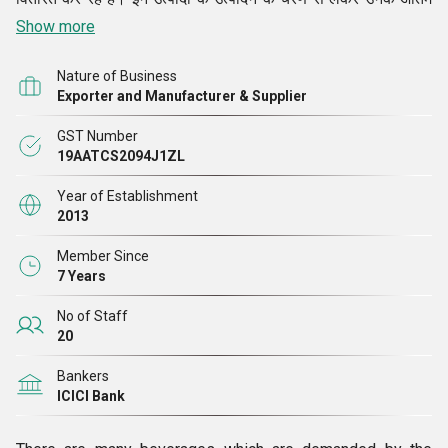
शिपमेंट तक, हम स्वच्छता के उच्चतम स्तर को बनाए रखना और परिसर की
Show more
नियमित स्वच्छता सुनिश्चित करते हैं। इसके अलावा, हम ISO 9001:2015
Nature of Business
और HACCP प्रमाणित कंपनी भी हैं
Exporter and Manufacturer & Supplier
GST Number
19AATCS2094J1ZL
Year of Establishment
2013
Member Since
7 Years
No of Staff
20
Bankers
ICICI Bank